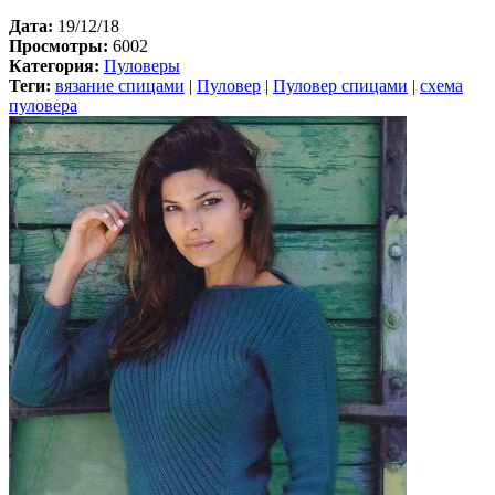
Дата:
19/12/18
Просмотры:
6002
Категория:
Пуловеры
Теги:
вязание спицами
|
Пуловер
|
Пуловер спицами
|
схема
пуловера