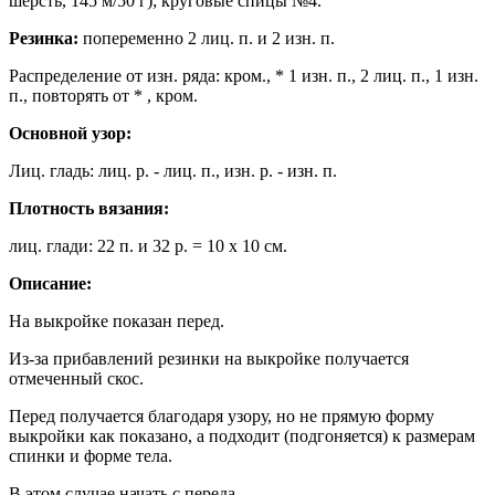
шерсть, 145 м/50 г); круговые спицы №4.
Резинка:
попеременно 2 лиц. п. и 2 изн. п.
Распределение от изн. ряда: кром., * 1 изн. п., 2 лиц. п., 1 изн.
п., повторять от * , кром.
Основной узор:
Лиц. гладь: лиц. р. - лиц. п., изн. р. - изн. п.
Плотность вязания:
лиц. глади: 22 п. и 32 р. = 10 х 10 см.
Описание:
На выкройке показан перед.
Из-за прибавлений резинки на выкройке получается
отмеченный скос.
Перед получается благодаря узору, но не прямую форму
выкройки как показано, а подходит (подгоняется) к размерам
спинки и форме тела.
В этом случае начать с переда.