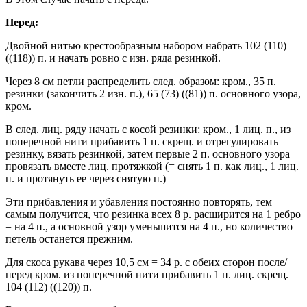
Перед:
Двойной нитью крестообразным набором набрать 102 (110)
((118)) п. и начать ровно с изн. ряда резинкой.
Через 8 см петли распределить след. образом: кром., 35 п.
резинки (закончить 2 изн. п.), 65 (73) ((81)) п. основного узора,
кром.
В след. лиц. ряду начать с косой резинки: кром., 1 лиц. п., из
поперечной нити прибавить 1 п. скрещ. и отрегулировать
резинку, вязать резинкой, затем первые 2 п. основного узора
провязать вместе лиц. протяжкой (= снять 1 п. как лиц., 1 лиц.
п. и протянуть ее через снятую п.)
Эти прибавления и убавления постоянно повторять, тем
самым получится, что резинка всех 8 р. расширится на 1 ребро
= на 4 п., а основной узор уменьшится на 4 п., но количество
петель останется прежним.
Для скоса рукава через 10,5 см = 34 р. с обеих сторон после/
перед кром. из поперечной нити прибавить 1 п. лиц. скрещ. =
104 (112) ((120)) п.