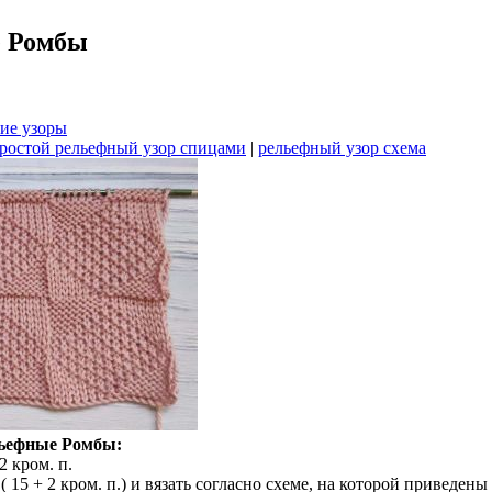
е Ромбы
ие узоры
ростой рельефный узор спицами
|
рельефный узор схема
льефные Ромбы:
2 кром. п.
 ( 15 + 2 кром. п.) и вязать согласно схеме, на которой приведе