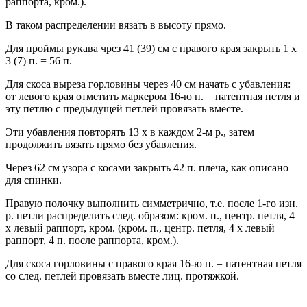
раппорта, кром.).
В таком распределении вязать в высоту прямо.
Для проймы рукава чрез 41 (39) см с правого края закрыть 1 x
3 (7) п. = 56 п.
Для скоса выреза горловины через 40 см начать с убавления:
от левого края отметить маркером 16-ю п. = патентная петля и
эту петлю с предыдущей петлей провязать вместе.
Эти убавления повторять 13 х в каждом 2-м р., затем
продолжить вязать прямо без убавления.
Через 62 см узора с косами закрыть 42 п. плеча, как описано
для спинки.
Правую полочку выполнить симметрично, т.е. после 1-го изн.
р. петли распределить след. образом: кром. п., центр. петля, 4
х левый раппорт, кром. (кром. п., центр. петля, 4 х левый
раппорт, 4 п. после раппорта, кром.).
Для скоса горловины с правого края 16-ю п. = патентная петля
со след. петлей провязать вместе лиц. протяжкой.