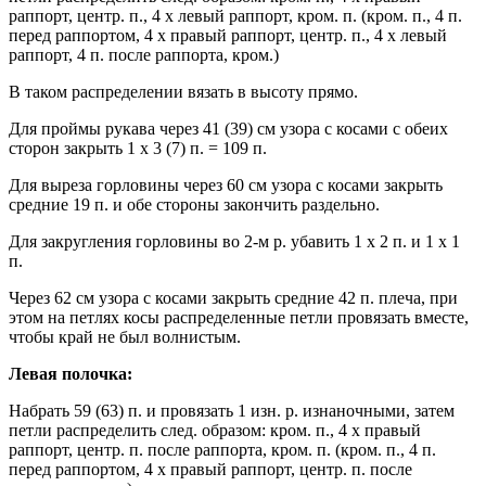
раппорт, центр. п., 4 х левый раппорт, кром. п. (кром. п., 4 п.
перед раппортом, 4 х правый раппорт, центр. п., 4 х левый
раппорт, 4 п. после раппорта, кром.)
В таком распределении вязать в высоту прямо.
Для проймы рукава через 41 (39) см узора с косами с обеих
сторон закрыть 1 х 3 (7) п. = 109 п.
Для выреза горловины через 60 см узора с косами закрыть
средние 19 п. и обе стороны закончить раздельно.
Для закругления горловины во 2-м р. убавить 1 х 2 п. и 1 х 1
п.
Через 62 см узора с косами закрыть средние 42 п. плеча, при
этом на петлях косы распределенные петли провязать вместе,
чтобы край не был волнистым.
Левая полочка:
Набрать 59 (63) п. и провязать 1 изн. р. изнаночными, затем
петли распределить след. образом: кром. п., 4 х правый
раппорт, центр. п. после раппорта, кром. п. (кром. п., 4 п.
перед раппортом, 4 х правый раппорт, центр. п. после