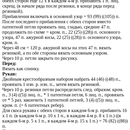
обеих сторон еще 12 х в каждом 4-м р. прибавить 1 п. лиц.
скрещ. (в начале ряда после резинки, в конце ряда перед
резинкой).
Прибавления включать в основной узор = 93 (99) ((105)) п.
После последнего прибавления с обеих сторон вместо
патентной петли провязать лиц. гладью, средние 47 п.
продолжить по схеме = кром. п., 22 (25) ((28)) п. основного
узора, 47 п. ажурной косы, 22 (25) ((28)) п. основного узора,
кром. п.
Через 48 см = 120 р. ажурной косы на этих 47 п. вязать
резинкой, а по обе стороны вязать основным узором.
Через 10 р. петли закрыть по рисунку.
Перед:
Вязать как спинку.
Рукав:
Двойным крестообразным набором набрать 44 (46) ((48) п.,
провязать 1 изн. р. изн. п., затем вязать резинкой.
Через 10 р. резинки петли распределить след. образом: кром.
п., 3 (4) ((5)) лиц. п., * 1 патентная петля, 6 лиц. п., провязать
от * 5 раз, закончить 1 патентной петлей, 3 (4) ((5)) лиц. п.,
кром. п. (= 6 патентных ребер).
Для скоса рукава с обеих сторон в каждом 6-м р. прибавить 16
x 1 п. (в каждом 6-м р. 10 x 1 п., в каждом 4-м р. 8 x 1 п.) ((в
каждом 6-м р. 5 x 1 п., в каждом 4-м р. 15 x 1 п.) = 76 (82) ((88))
п.