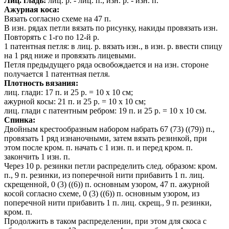
Лиц. гладь:
лиц. р. - лиц. п., изн. р. - изн. п.
Ажурная коса:
Вязать согласно схеме на 47 п.
В изн. рядах петли вязать по рисунку, накиды провязать изн.
Повторять с 1-го по 12-й р.
1 патентная петля: в лиц. р. вязать изн., в изн. р. ввести спицу
на 1 ряд ниже и провязать лицевыми.
Петля предыдущего ряда освобождается и на изн. стороне
получается 1 патентная петля.
Плотность вязания:
лиц. глади: 17 п. и 25 р. = 10 х 10 см;
ажурной косы: 21 п. и 25 р. = 10 х 10 см;
лиц. глади с патентным ребром: 19 п. и 25 р. = 10 х 10 см.
Спинка:
Двойным крестообразным набором набрать 67 (73) ((79)) п.,
провязать 1 ряд изнаночными, затем вязать резинкой, при
этом после кром. п. начать с 1 изн. п. и перед кром. п.
закончить 1 изн. п.
Через 10 р. резинки петли распределить след. образом: кром.
п., 9 п. резинки, из поперечной нити прибавить 1 п. лиц.
скрещенной, 0 (3) ((6)) п. основным узором, 47 п. ажурной
косой согласно схеме, 0 (3) ((6)) п. основным узором, из
поперечной нити прибавить 1 п. лиц. скрещ., 9 п. резинки,
кром. п.
Продолжить в таком распределении, при этом для скоса с