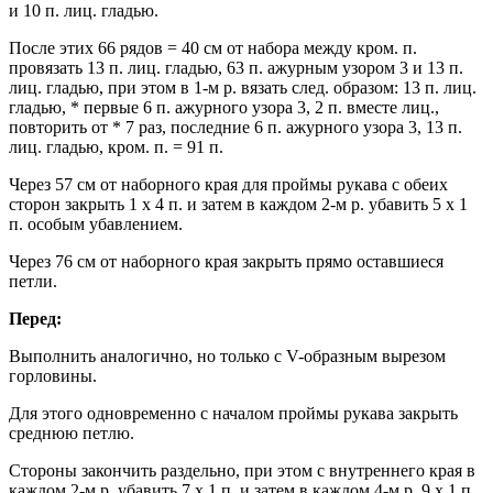
и 10 п. лиц. гладью.
После этих 66 рядов = 40 см от набора между кром. п.
провязать 13 п. лиц. гладью, 63 п. ажурным узором 3 и 13 п.
лиц. гладью, при этом в 1-м р. вязать след. образом: 13 п. лиц.
гладью, * первые 6 п. ажурного узора 3, 2 п. вместе лиц.,
повторить от * 7 раз, последние 6 п. ажурного узора 3, 13 п.
лиц. гладью, кром. п. = 91 п.
Через 57 см от наборного края для проймы рукава с обеих
сторон закрыть 1 х 4 п. и затем в каждом 2-м р. убавить 5 x 1
п. особым убавлением.
Через 76 см от наборного края закрыть прямо оставшиеся
петли.
Перед:
Выполнить аналогично, но только с V-образным вырезом
горловины.
Для этого одновременно с началом проймы рукава закрыть
среднюю петлю.
Стороны закончить раздельно, при этом с внутреннего края в
каждом 2-м р. убавить 7 х 1 п. и затем в каждом 4-м р. 9 х 1 п.