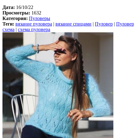
Дата:
16/10/22
Просмотры:
1632
Категория:
Пуловеры
Теги:
вязание пуловера
|
вязание спицами
|
Пуловер
|
Пуловер
схема
|
схема пуловера