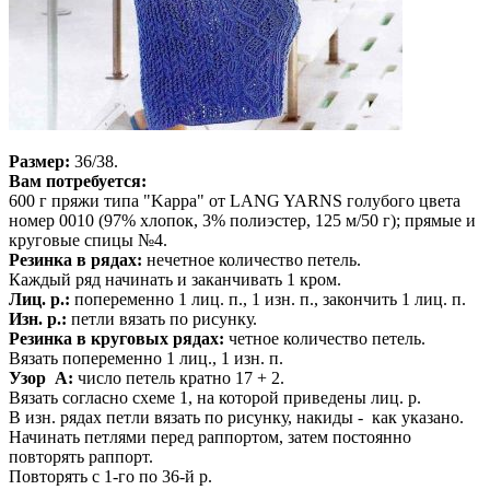
Размер:
36/38.
Вам потребуется:
600 г пряжи типа "Kappa" от LANG YARNS голубого цвета
номер 0010 (97% хлопок, 3% полиэстер, 125 м/50 г); прямые и
круговые спицы №4.
Резинка в рядах:
нечетное количество петель.
Каждый ряд начинать и заканчивать 1 кром.
Лиц. р.:
попеременно 1 лиц. п., 1 изн. п., закончить 1 лиц. п.
Изн. р.:
петли вязать по рисунку.
Резинка в круговых рядах:
четное количество петель.
Вязать попеременно 1 лиц., 1 изн. п.
Узор А:
число петель кратно 17 + 2.
Вязать согласно схеме 1, на которой приведены лиц. р.
В изн. рядах петли вязать по рисунку, накиды - как указано.
Начинать петлями перед раппортом, затем постоянно
повторять раппорт.
Повторять с 1-го по 36-й р.