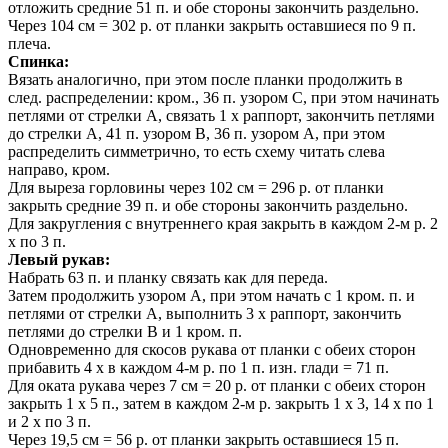
отложить средние 51 п. и обе стороны закончить раздельно.
Через 104 см = 302 р. от планки закрыть оставшиеся по 9 п.
плеча.
Спинка:
Вязать аналогично, при этом после планки продолжить в
след. распределении: кром., 36 п. узором С, при этом начинать
петлями от стрелки А, связать 1 х раппорт, закончить петлями
до стрелки А, 41 п. узором В, 36 п. узором А, при этом
распределить симметрично, то есть схему читать слева
направо, кром.
Для выреза горловины через 102 см = 296 р. от планки
закрыть средние 39 п. и обе стороны закончить раздельно.
Для закругления с внутреннего края закрыть в каждом 2-м р. 2
х по 3 п.
Левый рукав:
Набрать 63 п. и планку связать как для переда.
Затем продолжить узором А, при этом начать с 1 кром. п. и
петлями от стрелки А, выполнить 3 х раппорт, закончить
петлями до стрелки В и 1 кром. п.
Одновременно для скосов рукава от планки с обеих сторон
прибавить 4 х в каждом 4-м р. по 1 п. изн. глади = 71 п.
Для оката рукава через 7 см = 20 р. от планки с обеих сторон
закрыть 1 х 5 п., затем в каждом 2-м р. закрыть 1 x 3, 14 x по 1
и 2 x по 3 п.
Через 19,5 см = 56 р. от планки закрыть оставшиеся 15 п.