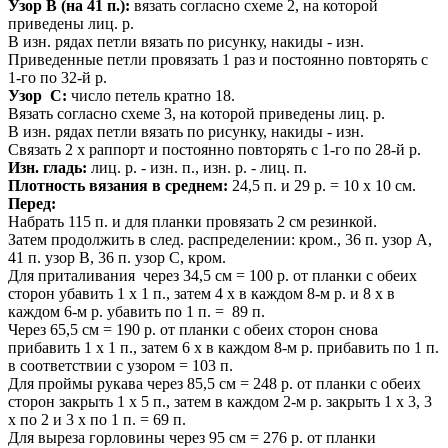
Узор В (на 41 п.):
вязать согласно схеме 2, на которой
приведены лиц. р.
В изн. рядах петли вязать по рисунку, накиды - изн.
Приведенные петли провязать 1 раз и постоянно повторять с
1-го по 32-й р.
Узор С:
число петель кратно 18.
Вязать согласно схеме 3, на которой приведены лиц. р.
В изн. рядах петли вязать по рисунку, накиды - изн.
Связать 2 х раппорт и постоянно повторять с 1-го по 28-й р.
Изн. гладь:
лиц. р. - изн. п., изн. р. - лиц. п.
Плотность вязания в среднем:
24,5 п. и 29 р. = 10 х 10 см.
Перед:
Набрать 115 п. и для планки провязать 2 см резинкой.
Затем продолжить в след. распределении: кром., 36 п. узор А,
41 п. узор В, 36 п. узор С, кром.
Для приталивания через 34,5 см = 100 р. от планки с обеих
сторон убавить 1 х 1 п., затем 4 х в каждом 8-м р. и 8 x в
каждом 6-м р. убавить по 1 п. = 89 п.
Через 65,5 см = 190 р. от планки с обеих сторон снова
прибавить 1 х 1 п., затем 6 х в каждом 8-м р. прибавить по 1 п.
в соответствии с узором = 103 п.
Для проймы рукава через 85,5 см = 248 р. от планки с обеих
сторон закрыть 1 х 5 п., затем в каждом 2-м р. закрыть 1 x 3, 3
x по 2 и 3 x по 1 п. = 69 п.
Для выреза горловины через 95 см = 276 р. от планки