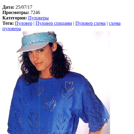
Дата:
25/07/17
Просмотры:
7246
Категория:
Пуловеры
Теги:
Пуловер
|
Пуловер спицами
|
Пуловер схема
|
схема
пуловера