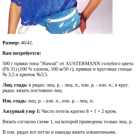
Размер:
40/42.
Вам потребуется:
500 г пряжи типа "Hawaii" от AUSTERMANN голубого цвета
(Fb 31) (100 % хлопок, 100 м/50 г), прямые и круговые спицы
№ 3,5 и крючок №3,5.
Лиц. гладь:
в рядах: лиц. р. - лиц. п., изн. р. - изн. п.; в круг.
рядах: вязать постоянно лиц.
Изн. гладь:
лиц. р. - изн. п., изн. р. - лиц. п.
Ажурный узор 1:
Число петель кратно 8 + 1 + 2 кром.
Вязать согласно схеме 1, на которой приведены только лиц. р.
В изн. рядах все петли и накиды вязать изнаночными.