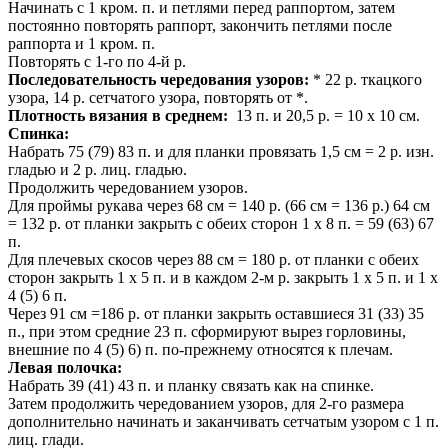
Начинать с 1 кром. п. и петлями перед раппортом, затем
постоянно повторять раппорт, закончить петлями после
раппорта и 1 кром. п.
Повторять с 1-го по 4-й р.
Последовательность чередования узоров:
* 22 р. ткацкого
узора, 14 р. сетчатого узора, повторять от *.
Плотность вязания в среднем:
13 п. и 20,5 р. = 10 х 10 см.
Спинка:
Набрать 75 (79) 83 п. и для планки провязать 1,5 см = 2 р. изн.
гладью и 2 р. лиц. гладью.
Продолжить чередованием узоров.
Для проймы рукава через 68 см = 140 р. (66 см = 136 р.) 64 см
= 132 р. от планки закрыть с обеих сторон 1 х 8 п. = 59 (63) 67
п.
Для плечевых скосов через 88 см = 180 р. от планки с обеих
сторон закрыть 1 х 5 п. и в каждом 2-м р. закрыть 1 х 5 п. и 1 х
4 (5) 6 п.
Через 91 см =186 р. от планки закрыть оставшиеся 31 (33) 35
п., при этом средние 23 п. сформируют вырез горловины,
внешние по 4 (5) 6) п. по-прежнему относятся к плечам.
Левая полочка:
Набрать 39 (41) 43 п. и планку связать как на спинке.
Затем продолжить чередованием узоров, для 2-го размера
дополнительно начинать и заканчивать сетчатым узором с 1 п.
лиц. глади.