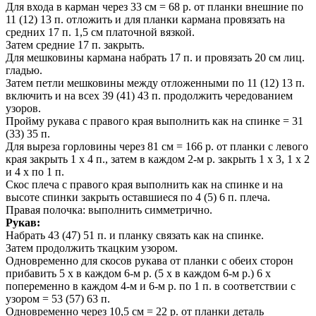
Для входа в карман через 33 см = 68 р. от планки внешние по
11 (12) 13 п. отложить и для планки кармана провязать на
средних 17 п. 1,5 см платочной вязкой.
Затем средние 17 п. закрыть.
Для мешковины кармана набрать 17 п. и провязать 20 см лиц.
гладью.
Затем петли мешковины между отложенными по 11 (12) 13 п.
включить и на всех 39 (41) 43 п. продолжить чередованием
узоров.
Пройму рукава с правого края выполнить как на спинке = 31
(33) 35 п.
Для выреза горловины через 81 см = 166 р. от планки с левого
края закрыть 1 х 4 п., затем в каждом 2-м р. закрыть 1 x 3, 1 x 2
и 4 x по 1 п.
Скос плеча с правого края выполнить как на спинке и на
высоте спинки закрыть оставшиеся по 4 (5) 6 п. плеча.
Правая полочка: выполнить симметрично.
Рукав:
Набрать 43 (47) 51 п. и планку связать как на спинке.
Затем продолжить ткацким узором.
Одновременно для скосов рукава от планки с обеих сторон
прибавить 5 х в каждом 6-м р. (5 х в каждом 6-м р.) 6 х
попеременно в каждом 4-м и 6-м р. по 1 п. в соответствии с
узором = 53 (57) 63 п.
Одновременно через 10,5 см = 22 р. от планки деталь