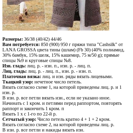
Размеры:
36/38 (40/42) 44/46
Вам потребуется:
850 (900) 950 г пряжи типа "Cashsilk" от
LANA GROSSA цвета тины (шлам) (Fb 30) (40% полиамид,
30% бамбук, 15% шелк, 15% кашемир, 75 м/50 g); прямые
спицы №9 и круговые спицы №8.
Изн. гладь:
лиц. р. - изн. п., изн. р. - лиц. п.
Лиц. гладь:
лиц. р. - лиц. п., изн. р. - изн. п.
Платочная вязка:
лиц. и изн. ряды вязать лицевыми.
Ткацкий узор:
нечетное число петель.
Вязать согласно схеме 1, на которой приведены лиц. р. и 1
изн. р.
В изн. р. все петли вязать изн., если не указано иное.
Начинать с 1 кром. и петлями перед раппортом, повторять
раппорт и закончить 1 кром. п
Вязать 1 х с 1-го по 22-й р.
Сетчатый узор:
Число петель кратно 4 + 1 + 2 кром.
Вязать согласно схеме 2, на которой приведены лиц. р.
В изн. р. все петли и накиды вязать изн.