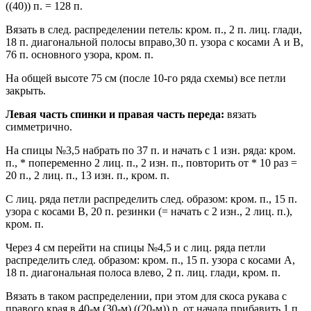
((40)) п. = 128 п.
Вязать в след. распределении петель: кром. п., 2 п. лиц. глади,
18 п. диагональной полосы вправо,30 п. узора с косами А и В,
76 п. основного узора, кром. п.
На общей высоте 75 см (после 10-го ряда схемы) все петли
закрыть.
Левая часть спинки и правая часть переда:
вязать
симметрично.
На спицы №3,5 набрать по 37 п. и начать с 1 изн. ряда: кром.
п., * попеременно 2 лиц. п., 2 изн. п., повторить от * 10 раз =
20 п., 2 лиц. п., 13 изн. п., кром. п.
С лиц. ряда петли распределить след. образом: кром. п., 15 п.
узора с косами В, 20 п. резинки (= начать с 2 изн., 2 лиц. п.),
кром. п.
Через 4 см перейти на спицы №4,5 и с лиц. ряда петли
распределить след. образом: кром. п., 15 п. узора с косами А,
18 п. диагональная полоса влево, 2 п. лиц. глади, кром. п.
Вязать в таком распределении, при этом для скоса рукава с
правого края в 40-м (30-м) ((20-м)) р. от начала прибавить 1 п.