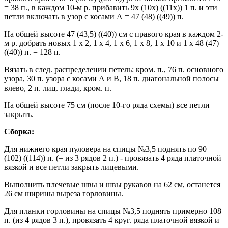
= 38 п., в каждом 10-м р. прибавить 9x (10x) ((11x)) 1 п. и эти
петли включать в узор с косами А = 47 (48) ((49)) п.
На общей высоте 47 (43,5) ((40)) см с правого края в каждом 2-
м р. добрать новых 1 x 2, 1 x 4, 1 x 6, 1 x 8, 1 x 10 и 1 x 48 (47)
((40)) п. = 128 п.
Вязать в след. распределении петель: кром. п., 76 п. основного
узора, 30 п. узора с косами А и В, 18 п. диагональной полосы
влево, 2 п. лиц. глади, кром. п.
На общей высоте 75 см (после 10-го ряда схемы) все петли
закрыть.
Сборка:
Для нижнего края пуловера на спицы №3,5 поднять по 90
(102) ((114)) п. (= из 3 рядов 2 п.) - провязать 4 ряда платочной
вязкой и все петли закрыть лицевыми.
Выполнить плечевые швы и швы рукавов на 62 см, останется
26 см ширины выреза горловины.
Для планки горловины на спицы №3,5 поднять примерно 108
п. (из 4 рядов 3 п.), провязать 4 круг. ряда платочной вязкой и