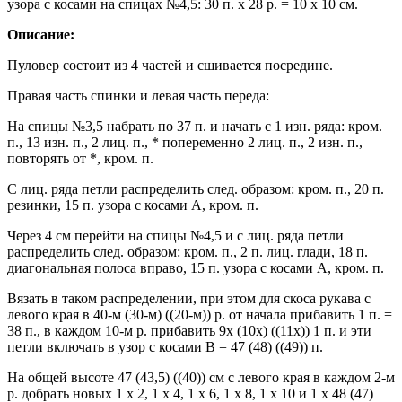
узора с косами на спицах №4,5: 30 п. х 28 р. = 10 х 10 см.
Описание:
Пуловер состоит из 4 частей и сшивается посредине.
Правая часть спинки и левая часть переда:
На спицы №3,5 набрать по 37 п. и начать с 1 изн. ряда: кром.
п., 13 изн. п., 2 лиц. п., * попеременно 2 лиц. п., 2 изн. п.,
повторять от *, кром. п.
С лиц. ряда петли распределить след. образом: кром. п., 20 п.
резинки, 15 п. узора с косами А, кром. п.
Через 4 см перейти на спицы №4,5 и с лиц. ряда петли
распределить след. образом: кром. п., 2 п. лиц. глади, 18 п.
диагональная полоса вправо, 15 п. узора с косами А, кром. п.
Вязать в таком распределении, при этом для скоса рукава с
левого края в 40-м (30-м) ((20-м)) р. от начала прибавить 1 п. =
38 п., в каждом 10-м р. прибавить 9x (10x) ((11x)) 1 п. и эти
петли включать в узор с косами В = 47 (48) ((49)) п.
На общей высоте 47 (43,5) ((40)) см с левого края в каждом 2-м
р. добрать новых 1 x 2, 1 x 4, 1 x 6, 1 x 8, 1 x 10 и 1 x 48 (47)