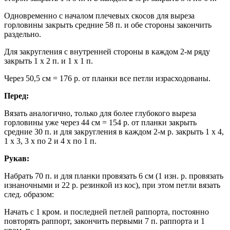
Одновременно с началом плечевых скосов для выреза
горловины закрыть средние 58 п. и обе стороны закончить
раздельно.
Для закругления с внутренней стороны в каждом 2-м ряду
закрыть 1 х 2 п. и 1 х 1 п.
Через 50,5 см = 176 р. от планки все петли израсходованы.
Перед:
Вязать аналогично, только для более глубокого выреза
горловины уже через 44 см = 154 р. от планки закрыть
средние 30 п. и для закругления в каждом 2-м р. закрыть 1 x 4,
1 x 3, 3 x по 2 и 4 x по 1 п.
Рукав:
Набрать 70 п. и для планки провязать 6 см (1 изн. р. провязать
изнаночными и 22 р. резинкой из кос), при этом петли вязать
след. образом:
Начать с 1 кром. и последней петлей раппорта, постоянно
повторять раппорт, закончить первыми 7 п. раппорта и 1