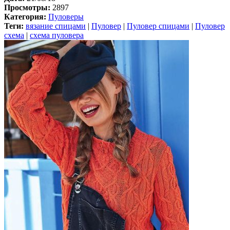
Просмотры:
2897
Категория:
Пуловеры
Теги:
вязание спицами
|
Пуловер
|
Пуловер спицами
|
Пуловер
схема
|
схема пуловера