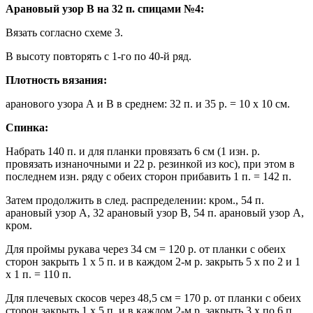
Арановый узор B на 32 п. спицами №4:
Вязать согласно схеме 3.
В высоту повторять с 1-го по 40-й ряд.
Плотность вязания:
аранового узора А и В в среднем: 32 п. и 35 р. = 10 х 10 см.
Спинка:
Набрать 140 п. и для планки провязать 6 см (1 изн. р.
провязать изнаночными и 22 р. резинкой из кос), при этом в
последнем изн. ряду с обеих сторон прибавить 1 п. = 142 п.
Затем продолжить в след. распределении: кром., 54 п.
арановый узор А, 32 арановый узор В, 54 п. арановый узор А,
кром.
Для проймы рукава через 34 см = 120 р. от планки с обеих
сторон закрыть 1 х 5 п. и в каждом 2-м р. закрыть 5 х по 2 и 1
х 1 п. = 110 п.
Для плечевых скосов через 48,5 см = 170 р. от планки с обеих
сторон закрыть 1 х 5 п. и в каждом 2-м р. закрыть 3 х по 6 п.