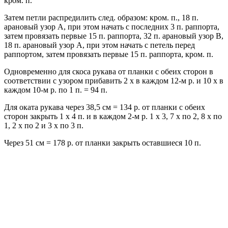
кром. п.
Затем петли распредилить след. образом: кром. п., 18 п.
арановый узор А, при этом начать с последних 3 п. раппорта,
затем провязать первые 15 п. раппорта, 32 п. арановый узор В,
18 п. арановый узор А, при этом начать с петель перед
раппортом, затем провязать первые 15 п. раппорта, кром. п.
Одновременно для скоса рукава от планки с обеих сторон в
соответствии с узором прибавить 2 х в каждом 12-м р. и 10 x в
каждом 10-м р. по 1 п. = 94 п.
Для оката рукава через 38,5 см = 134 р. от планки с обеих
сторон закрыть 1 х 4 п. и в каждом 2-м р. 1 x 3, 7 x по 2, 8 x по
1, 2 x по 2 и 3 x по 3 п.
Через 51 см = 178 р. от планки закрыть оставшиеся 10 п.