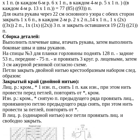
х 1 п. (в каждом 6-м р. 6 х 1 п., в каждом 4-м р. 5 х 1 п. ) ((в
каждом 4-м р. 13 х 1 п.)) = 77 (85) ((93)) п.
Для оката рукава через 22 см основного узора с обеих сторон
закрыть 1 x 6 п., в каждом 2-м р. 2 х 2 п.,14 x 1 п., 1 x (2x)
((3x)) 2 п., 1x (1x) ((2x)) 3 п. и закрыть оставшиеся 19 (23) ((21))
п.
Сборка деталей:
Выполнить плечевые швы, втачать рукава, затем выполнить
боковые швы и швы рукавов.
На спицы №3 для планки горловины поднять 128 п. - задние
53 п., передние - 75 п. - и провязать 3 круг. р. лицевыми, затем
3 см ажурной резинкой согласно схеме.
Петли закрыть двойной нитью крестообразным набором след.
образом:
Закрытый край (двойной нитью):
Лиц. р.: кром., * 1 изн. п., снять 1 п. как изн., при этом нить
провести перед петлей, повторять от *, кром.
Изн. р.: кром., * снятую п. предыдущего ряда провязать лиц.,
провязанную петлю предыдущего ряда снять, при этом нить
провести за петлей, повторять от *.
В лиц. р. (одинарной нитью) все петли провязать лиц. и
свободно закрыть.