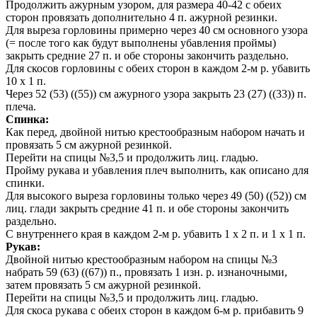
Продолжить ажурным узором, для размера 40-42 с обеих
сторон провязать дополнительно 4 п. ажурной резинки.
Для выреза горловины примерно через 40 см основного узора
(= после того как будут выполнены убавления проймы)
закрыть средние 27 п. и обе стороны закончить раздельно.
Для скосов горловины с обеих сторон в каждом 2-м р. убавить
10 х 1 п.
Через 52 (53) ((55)) см ажурного узора закрыть 23 (27) ((33)) п.
плеча.
Спинка:
Как перед, двойной нитью крестообразным набором начать и
провязать 5 см ажурной резинкой.
Перейти на спицы №3,5 и продолжить лиц. гладью.
Пройму рукава и убавления плеч выполнить, как описано для
спинки.
Для высокого выреза горловины только через 49 (50) ((52)) см
лиц. глади закрыть средние 41 п. и обе стороны закончить
раздельно.
С внутреннего края в каждом 2-м р. убавить 1 х 2 п. и 1 х 1 п.
Рукав:
Двойной нитью крестообразным набором на спицы №3
набрать 59 (63) ((67)) п., провязать 1 изн. р. изнаночными,
затем провязать 5 см ажурной резинкой.
Перейти на спицы №3,5 и продолжить лиц. гладью.
Для скоса рукава с обеих сторон в каждом 6-м р. прибавить 9