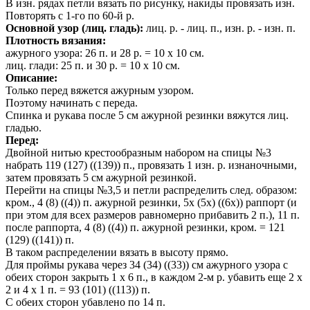
В изн. рядах петли вязать по рисунку, накиды провязать изн.
Повторять с 1-го по 60-й р.
Основной узор (лиц. гладь):
лиц. р. - лиц. п., изн. р. - изн. п.
Плотность вязания:
ажурного узора: 26 п. и 28 р. = 10 х 10 см.
лиц. глади: 25 п. и 30 р. = 10 х 10 см.
Описание:
Только перед вяжется ажурным узором.
Поэтому начинать с переда.
Спинка и рукава после 5 см ажурной резинки вяжутся лиц.
гладью.
Перед:
Двойной нитью крестообразным набором на спицы №3
набрать 119 (127) ((139)) п., провязать 1 изн. р. изнаночными,
затем провязать 5 см ажурной резинкой.
Перейти на спицы №3,5 и петли распределить след. образом:
кром., 4 (8) ((4)) п. ажурной резинки, 5x (5x) ((6x)) раппорт (и
при этом для всех размеров равномерно прибавить 2 п.), 11 п.
после раппорта, 4 (8) ((4)) п. ажурной резинки, кром. = 121
(129) ((141)) п.
В таком распределении вязать в высоту прямо.
Для проймы рукава через 34 (34) ((33)) см ажурного узора с
обеих сторон закрыть 1 х 6 п., в каждом 2-м р. убавить еще 2 х
2 и 4 х 1 п. = 93 (101) ((113)) п.
С обеих сторон убавлено по 14 п.