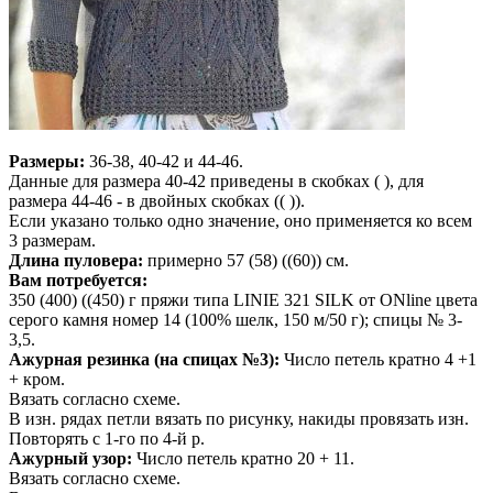
Размеры:
36-38, 40-42 и 44-46.
Данные для размера 40-42 приведены в скобках ( ), для
размера 44-46 - в двойных скобках (( )).
Если указано только одно значение, оно применяется ко всем
3 размерам.
Длина пуловера:
примерно 57 (58) ((60)) см.
Вам потребуется:
350 (400) ((450) г пряжи типа LINIE 321 SILK от ONline цвета
серого камня номер 14 (100% шелк, 150 м/50 г); спицы № 3-
3,5.
Ажурная резинка (на спицах №3):
Число петель кратно 4 +1
+ кром.
Вязать согласно схеме.
В изн. рядах петли вязать по рисунку, накиды провязать изн.
Повторять с 1-го по 4-й р.
Ажурный узор:
Число петель кратно 20 + 11.
Вязать согласно схеме.