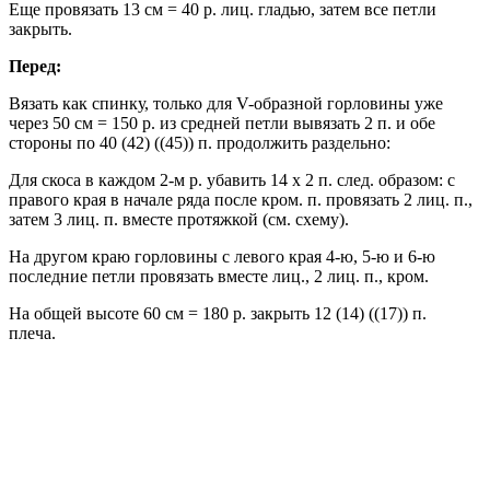
Еще провязать 13 см = 40 р. лиц. гладью, затем все петли
закрыть.
Перед:
Вязать как спинку, только для V-образной горловины уже
через 50 см = 150 р. из средней петли вывязать 2 п. и обе
стороны по 40 (42) ((45)) п. продолжить раздельно:
Для скоса в каждом 2-м р. убавить 14 х 2 п. след. образом: с
правого края в начале ряда после кром. п. провязать 2 лиц. п.,
затем 3 лиц. п. вместе протяжкой (см. схему).
На другом краю горловины с левого края 4-ю, 5-ю и 6-ю
последние петли провязать вместе лиц., 2 лиц. п., кром.
На общей высоте 60 см = 180 р. закрыть 12 (14) ((17)) п.
плеча.