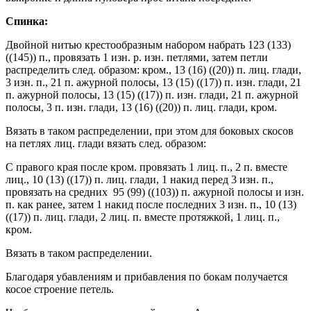
Спинка:
Двойной нитью крестообразным набором набрать 123 (133)
((145)) п., провязать 1 изн. р. изн. петлями, затем петли
распределить след. образом: кром., 13 (16) ((20)) п. лиц. глади,
3 изн. п., 21 п. ажурной полосы, 13 (15) ((17)) п. изн. глади, 21
п. ажурной полосы, 13 (15) ((17)) п. изн. глади, 21 п. ажурной
полосы, 3 п. изн. глади, 13 (16) ((20)) п. лиц. глади, кром.
Вязать в таком распределении, при этом для боковых скосов
на петлях лиц. глади вязать след. образом:
С правого края после кром. провязать 1 лиц. п., 2 п. вместе
лиц., 10 (13) ((17)) п. лиц. глади, 1 накид перед 3 изн. п.,
провязать на средних 95 (99) ((103)) п. ажурной полосы и изн.
п. как ранее, затем 1 накид после последних 3 изн. п., 10 (13)
((17)) п. лиц. глади, 2 лиц. п. вместе протяжкой, 1 лиц. п.,
кром.
Вязать в таком распределении.
Благодаря убавлениям и прибавления по бокам получается
косое строение петель.