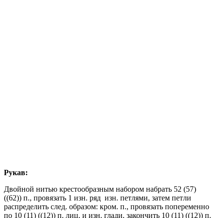
Рукав:
Двойной нитью крестообразным набором набрать 52 (57)
((62)) п., провязать 1 изн. ряд изн. петлями, затем петли
распределить след. образом: кром. п., провязать попеременно
по 10 (11) ((12)) п. лиц. и изн. глади, закончить 10 (11) ((12)) п.