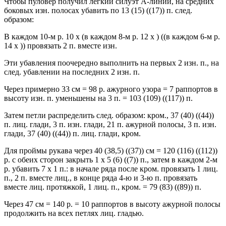
Чтобы пуловер получил легкий силуэт А-линии, на средних
боковых изн. полосах убавить по 13 (15) ((17)) п. след.
образом:
В каждом 10-м р. 10 x (в каждом 8-м р. 12 x ) ((в каждом 6-м р.
14 x )) провязать 2 п. вместе изн.
Эти убавления поочередно выполнить на первых 2 изн. п., на
след. убавлении на последних 2 изн. п.
Через примерно 33 см = 98 р. ажурного узора = 7 раппортов в
высоту изн. п. уменьшены на 3 п. = 103 (109) ((117)) п.
Затем петли распределить след. образом: кром., 37 (40) ((44))
п. лиц. глади, 3 п. изн. глади, 21 п. ажурной полосы, 3 п. изн.
глади, 37 (40) ((44)) п. лиц. глади, кром.
Для проймы рукава через 40 (38,5) ((37)) см = 120 (116) ((112))
р. с обеих сторон закрыть 1 x 5 (6) ((7)) п., затем в каждом 2-м
р. убавить 7 х 1 п.: в начале ряда после кром. провязать 1 лиц.
п., 2 п. вместе лиц., в конце ряда 4-ю и 3-ю п. провязать
вместе лиц. протяжкой, 1 лиц. п., кром. = 79 (83) ((89)) п.
Через 47 см = 140 р. = 10 раппортов в высоту ажурной полосы
продолжить на всех петлях лиц. гладью.