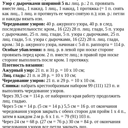
Узор с дырочками шириной 5 п.:
лиц. р.: 2 п. провязать
вместе лиц., 1 накид. 1 лиц., 1 накид, 1 протяжка (= 1 п. снять
как лиц., 1 лиц. и протянуть ее через снятую п.); изн. р.: петли
и накиды вязать изн.
Чередование узоров:
40 р. ажурного узора, 40 р. в след.
последовательности: кром., 16 (22) 28 п. лиц. глади, 5 п. узора
с дырочками, 25 п. лиц. глади, 5 п. узора с дырочками, 25 п.
лиц. глади, 5 п. узора с дырочками, 16 (22) 28 п. лиц. глади,
кром.: 34 р. ажурного узора, начиная с 5-й п. раппорта = 114 р.
Особые убавления:
в лиц. р. в левой при носке стороне
провязать перед кром. 2 п. вместе лиц.; в правой при носке
стороне выполнить после кром. 1 протяжку.
Плотность вязания:
Ажурный узор:
21 п. и 31 р. = 10 x 10 см;
Лиц. гладь:
21 п. и 28 р. = 10 х 10 см;
Чередование узоров:
21 п. и 29 р. = 10 х 10 см.
Спинка:
набрать крестообразным набором 99 (111) 123 п. и
выполнять чередование узоров.
Через 39,5 см = 114 р. от наборного края работу продолжить
лиц. гладью.
Через 5 см = 14 р. (5 см = 14 р.) 5,5 см = 16 р. от окончания
чередования узоров закрыть с обеих сторон для пройм 1 х 4 п.,
затем в каждом 2-м р. 6 х 1 п. = 79 (91) 103 п.
Через 24 см = 68 р. (27 см = 76 р.) 30 см = 84 р. от окончания
чередования узоров все петли закрыть лиц.