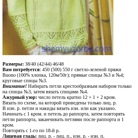
Размеры:
38/40 (42/44) 46/48
Вам потребуется
: 450 (500) 550 г светло-зеленой пряжи
Buono (100% хлопка, 120м/50г); прямые спицы №3 и №4;
круговые спицы №3.
Внимание!
Набирать петли крестообразным набором только
на спицы №3, затем вязать спицами №4.
Ажурный узор:
число петель кратно 12 + 1 + 2 кром.
Вязать по схеме, на которой приведены только лиц. р.
В изн. р. петли и накиды вязать изн. или как указано.
Начинать с 1 кром. и петель до раппорта, затем повторять
петли раппорта, заканчивать петлями после раппорта и 1
кром.
Повторять с 1-го по 18-й р.
Лицевая гладь:
лиц. р. - лиц. п., изн. р. - изн. п.