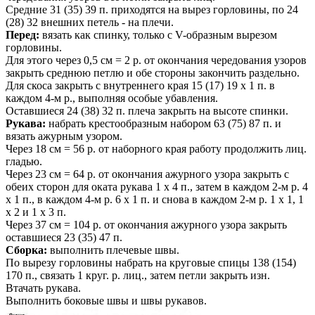
Средние 31 (35) 39 п. приходятся на вырез горловины, по 24
(28) 32 внешних петель - на плечи.
Перед:
вязать как спинку, только с V-образным вырезом
горловины.
Для этого через 0,5 см = 2 р. от окончания чередования узоров
закрыть среднюю петлю и обе стороны закончить раздельно.
Для скоса закрыть с внутреннего края 15 (17) 19 x 1 п. в
каждом 4-м р., выполняя особые убавления.
Оставшиеся 24 (38) 32 п. плеча закрыть на высоте спинки.
Рукава:
набрать крестообразным набором 63 (75) 87 п. и
вязать ажурным узором.
Через 18 см = 56 р. от наборного края работу продолжить лиц.
гладью.
Через 23 см = 64 р. от окончания ажурного узора закрыть с
обеих сторон для оката рукава 1 х 4 п., затем в каждом 2-м р. 4
х 1 п., в каждом 4-м р. 6 х 1 п. и снова в каждом 2-м р. 1 х 1, 1
х 2 и 1 х 3 п.
Через 37 см = 104 р. от окончания ажурного узора закрыть
оставшиеся 23 (35) 47 п.
Сборка:
выполнить плечевые швы.
По вырезу горловины набрать на круговые спицы 138 (154)
170 п., связать 1 круг. р. лиц., затем петли закрыть изн.
Втачать рукава.
Выполнить боковые швы и швы рукавов.