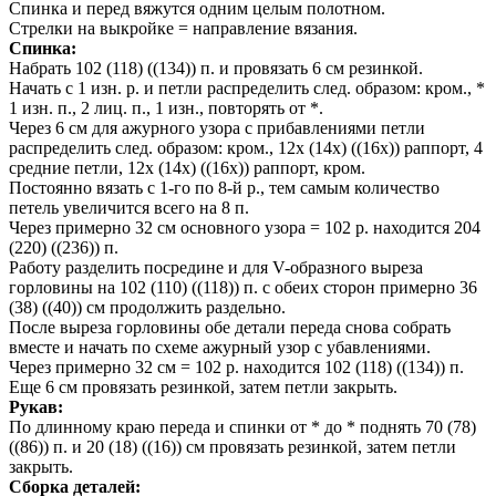
Спинка и перед вяжутся одним целым полотном.
Стрелки на выкройке = направление вязания.
Спинка:
Набрать 102 (118) ((134)) п. и провязать 6 см резинкой.
Начать с 1 изн. р. и петли распределить след. образом: кром., *
1 изн. п., 2 лиц. п., 1 изн., повторять от *.
Через 6 см для ажурного узора с прибавлениями петли
распределить след. образом: кром., 12x (14x) ((16x)) раппорт, 4
средние петли, 12x (14x) ((16x)) раппорт, кром.
Постоянно вязать с 1-го по 8-й р., тем самым количество
петель увеличится всего на 8 п.
Через примерно 32 см основного узора = 102 р. находится 204
(220) ((236)) п.
Работу разделить посредине и для V-образного выреза
горловины на 102 (110) ((118)) п. с обеих сторон примерно 36
(38) ((40)) см продолжить раздельно.
После выреза горловины обе детали переда снова собрать
вместе и начать по схеме ажурный узор с убавлениями.
Через примерно 32 см = 102 р. находится 102 (118) ((134)) п.
Еще 6 см провязать резинкой, затем петли закрыть.
Рукав:
По длинному краю переда и спинки от * до * поднять 70 (78)
((86)) п. и 20 (18) ((16)) см провязать резинкой, затем петли
закрыть.
Сборка деталей: