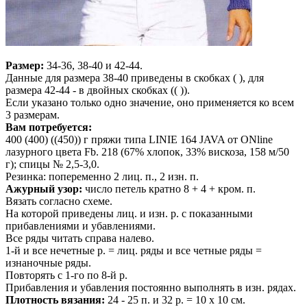
Размер:
34-36, 38-40 и 42-44.
Данные для размера 38-40 приведены в скобках ( ), для
размера 42-44 - в двойных скобках (( )).
Если указано только одно значение, оно применяется ко всем
3 размерам.
Вам потребуется:
400 (400) ((450)) г пряжи типа LINIE 164 JAVA от ONline
лазурного цвета Fb. 218 (67% хлопок, 33% вискоза, 158 м/50
г); спицы № 2,5-3,0.
Резинка: попеременно 2 лиц. п., 2 изн. п.
Ажурный узор:
число петель кратно 8 + 4 + кром. п.
Вязать согласно схеме.
На которой приведены лиц. и изн. р. с показанными
прибавлениями и убавлениями.
Все ряды читать справа налево.
1-й и все нечетные р. = лиц. ряды и все четные ряды =
изнаночные ряды.
Повторять с 1-го по 8-й р.
Прибавления и убавления постоянно выполнять в изн. рядах.
Плотность вязания:
24 - 25 п. и 32 р. = 10 х 10 см.