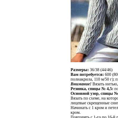
Размеры:
36/38 (44/46)
Вам потребуется:
600 (80
полиакрила, 110 м/50 г);
Внимание!
Вязать нитью,
Резинка, спицы № 4,5:
по
Основной узор, спицы №
Вязать по схеме, на кото
лицевые скрещенные сним
Начинать с 1 кром и петел
кром.
Повторять с 1-го по 16-й р