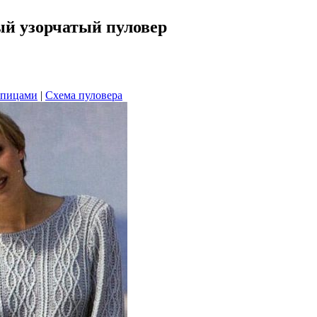
ый узорчатый пуловер
спицами
|
Схема пуловера