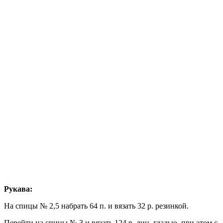
Рукава:
На спицы № 2,5 набрать 64 п. и вязать 32 р. резинкой.
Перейти на спицы № 3 и вязать 124 р. лиц. гладью, при этом с