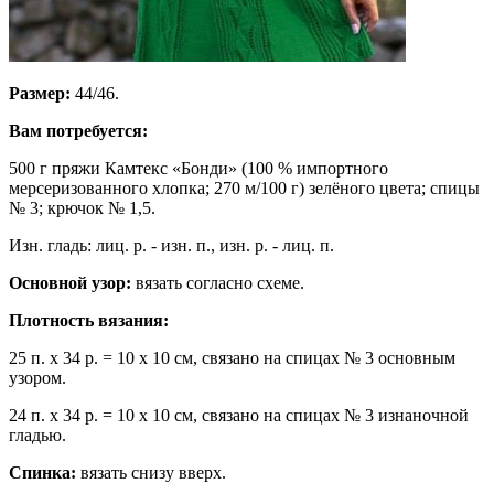
Размер:
44/46.
Вам потребуется:
500 г пряжи Камтекс «Бонди» (100 % импортного
мерсеризованного хлопка; 270 м/100 г) зелёного цвета; спицы
№ 3; крючок № 1,5.
Изн. гладь: лиц. р. - изн. п., изн. р. - лиц. п.
Основной узор:
вязать согласно схеме.
Плотность вязания:
25 п. х 34 p. = 10 х 10 см, связано на спицах № 3 основным
узором.
24 п. х 34 р. = 10 х 10 см, связано на спицах № 3 изнаночной
гладью.
Спинка:
вязать снизу вверх.