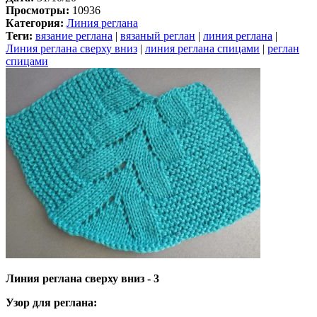
Просмотры:
10936
Категория:
Линия реглана
Теги:
вязание реглана
|
вязаный реглан
|
линия реглана
|
Линия реглана сверху вниз
|
линия реглана спицами
|
реглан
спицами
Линия реглана сверху вниз - 3
Узор для реглана: