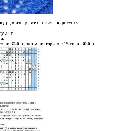
. р., в изн. р. все п. вязать по рисунку.
у 24 п.
ся.
о по 30-й р., затем повторяем с 15-го по 30-й р.