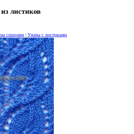
 из листиков
ры спицами
|
Узоры с листиками