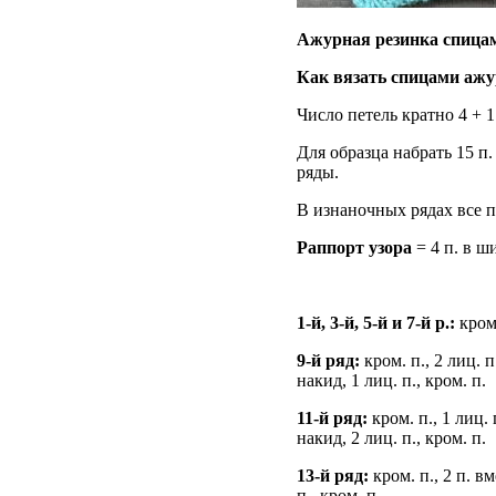
Ажурная резинка спица
Как вязать спицами ажу
Число петель кратно 4 + 1 
Для образца набрать 15 п.
ряды.
В изнаночных рядах все п
Раппорт узора
= 4 п. в ш
1-й, 3-й, 5-й и 7-й р.:
кром.
9-й ряд:
кром. п., 2 лиц. п
накид, 1 лиц. п., кром. п.
11-й ряд:
кром. п., 1 лиц. 
накид, 2 лиц. п., кром. п.
13-й ряд:
кром. п., 2 п. вм
п., кром. п.