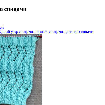
а спицами
кой
рный узор спицами
|
вязание спицами
|
резинка спицами