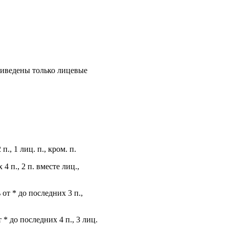
 приведены только лицевые
 п., 1 лиц. п., кром. п.
 4 п., 2 п. вместе лиц.,
ь от * до последних 3 п.,
т * до последних 4 п., 3 лиц.