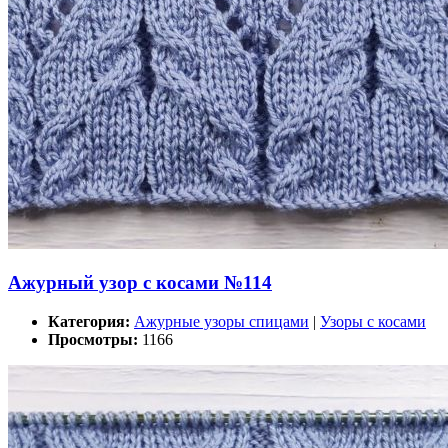
Ажурный узор с косами №114
Категория:
Ажурные узоры спицами
|
Узоры с косами
Просмотры:
1166