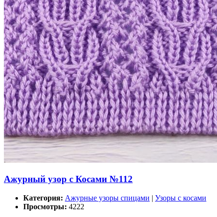
Ажурный узор с Косами №112
Категория:
Ажурные узоры спицами
|
Узоры с косами
Просмотры:
4222