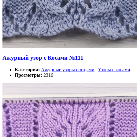
Ажурный узор с Косами №111
Категория:
Ажурные узоры спицами
|
Узоры с косами
Просмотры:
2316