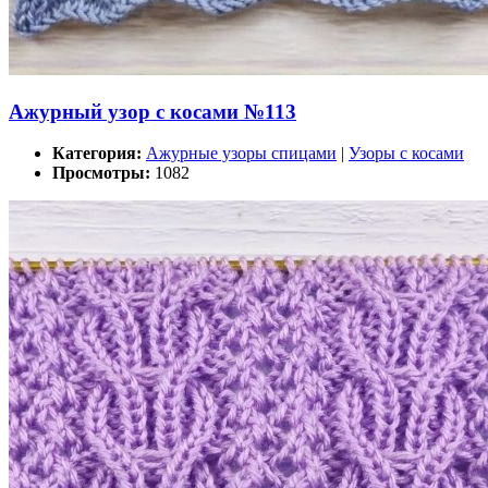
Ажурный узор с косами №113
Категория:
Ажурные узоры спицами
|
Узоры с косами
Просмотры:
1082