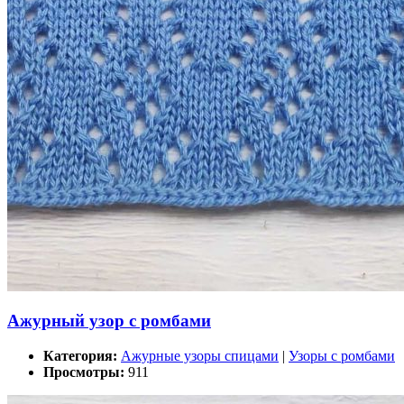
Ажурный узор с ромбами
Категория:
Ажурные узоры спицами
|
Узоры с ромбами
Просмотры:
911