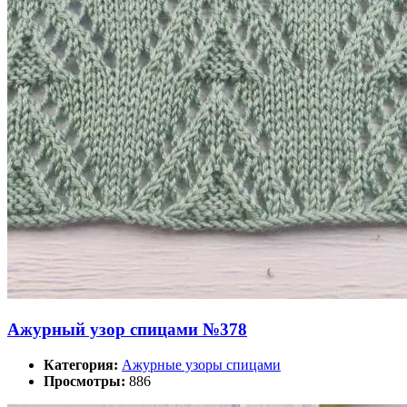
Ажурный узор спицами №378
Категория:
Ажурные узоры спицами
Просмотры:
886