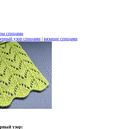
ры спицами
рный узор спицами
|
вязание спицами
рный узор: