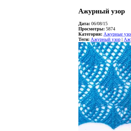
Ажурный узор
Дата:
06/08/15
Просмотры:
5874
Категория:
Ажурные узо
Теги:
Ажурный узор
|
Ажу