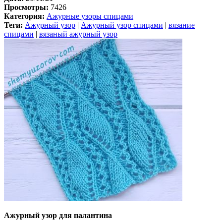
Просмотры:
7426
Категория:
Ажурные узоры спицами
Теги:
Ажурный узор
|
Ажурный узор спицами
|
вязание
спицами
|
вязаный ажурный узор
Ажурный узор для палантина