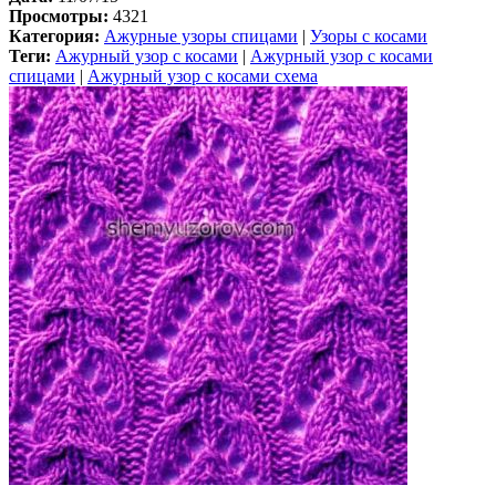
Просмотры:
4321
Категория:
Ажурные узоры спицами
|
Узоры с косами
Теги:
Ажурный узор с косами
|
Ажурный узор с косами
спицами
|
Ажурный узор с косами схема