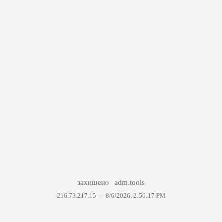
захищено
adm.tools
216.73.217.15 —
8/6/2026, 2:56:17 PM