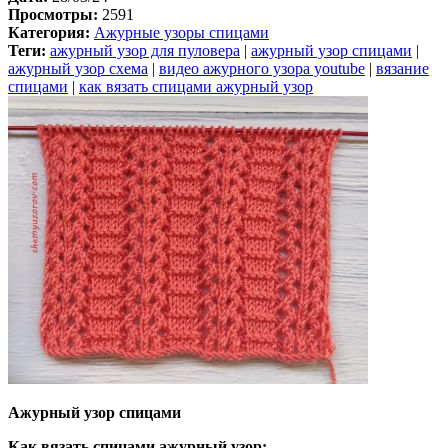
Просмотры:
2591
Категория:
Ажурные узоры спицами
Теги:
ажурный узор для пуловера
|
ажурный узор спицами
|
ажурный узор схема
|
видео ажурного узора youtube
|
вязание
спицами
|
как вязать спицами ажурный узор
Ажурный узор спицами
Как вязать спицами ажурный узор: