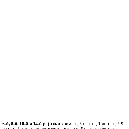
6-й, 8-й, 10-й и 14-й р. (изн.):
кром. п., 5 изн. п., 1 лиц. п., * 9
изн. п., 1 лиц. п. *; повторять от * до *; 5 изн. п., кром. п.