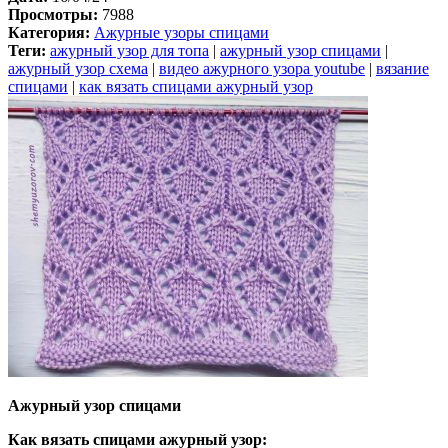
Просмотры:
7988
Категория:
Ажурные узоры спицами
Теги:
ажурный узор для топа
|
ажурный узор спицами
|
ажурный узор схема
|
видео ажурного узора youtube
|
вязание
спицами
|
как вязать спицами ажурный узор
Ажурный узор спицами
Как вязать спицами ажурный узор: