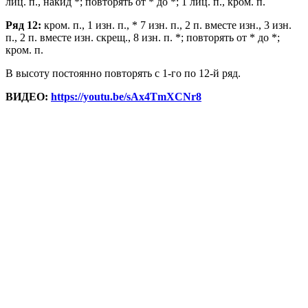
лиц. п., накид *; повторять от * до *; 1 лиц. п., кром. п.
Ряд 12:
кром. п., 1 изн. п., * 7 изн. п., 2 п. вместе изн., 3 изн.
п., 2 п. вместе изн. скрещ., 8 изн. п. *; повторять от * до *;
кром. п.
В высоту постоянно повторять с 1-го по 12-й ряд.
ВИДЕО:
https://youtu.be/sAx4TmXCNr8