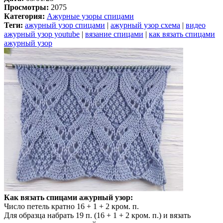
Просмотры:
2075
Категория:
Ажурные узоры спицами
Теги:
ажурный узор спицами
|
ажурный узор схема
|
видео
ажурный узор youtube
|
вязание спицами
|
как вязать спицами
ажурный узор
Как вязать спицами ажурный узор:
Число петель кратно 16 + 1 + 2 кром. п.
Для образца набрать 19 п. (16 + 1 + 2 кром. п.) и вязать