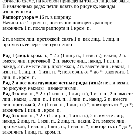
согласно схеме, на которой приведены только лицевые ряды.
В изнаночных рядах петли вязать по рисунку, накиды -
изнаночными.
Раппорт узора
= 16 п. в ширину.
Начинать с 1 кром. п., постоянно повторять раппорт,
закончить 1 п. после раппорта и 1 кром. п.
2 п. вместе лиц. протяжкой: снять 1 п. как лиц., 1 лиц. и
протянуть ее через снятую петлю
Ряд 1 (лиц.):
кром. п., * 2 х (1 лиц. п., 1 изн. п.), накид, 2 п.
вместе лиц. протяжкой, 2 п. вместе лиц., накид, 1 изн. п.,
накид, 2 п. вместе лиц. протяжкой, 2 п. вместе лиц., накид, 1
изн. п., 1 лиц. п., 1 изн. п. *; повторять от * до *; закончить 1
лиц. п., кром. п.
Ряд 2 и все последующие четные ряды (изн.):
петли вязать
по рисунку, накиды - изнаночными.
Ряд 3:
кром. п., * 2 х (1 изн. п., 1 лиц. п.), 1 изн. п., 2 п. вместе
лиц., накид, 1 лиц. п., 1 изн. п., 1 лиц. п., накид, 2 п. вместе
лиц. протяжкой, 2 х (1 изн. п., 1 лиц. п.) *; повторять от * до *;
закончить 1 изн. п., кром. п.
Ряд 5:
кром. п., * 2 х (1 лиц. п., 1 изн. п.), 2 п. вместе лиц.,
накид, 2 лиц. п., 1 изн. п., 2 лиц. п., накид, 2 п. вместе лиц.
протяжкой, 1 изн. п., 1 лиц. п., 1 изн. п. *; повторять от * до *;
закончить 1 лиц. п., кром. п.