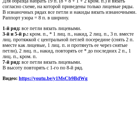
Для образца набрать 19 п. (8 + 8 + 1 + 2 кром. п.) и вязать
согласно схеме, на которой приведены только лицевые ряды.
В изнаночных рядах все петли и накиды вязать изнаночными.
Раппорт узора = 8 п. в ширину.
1-й ряд:
все петли вязать лицевыми.
3-й и 5-й р.:
кром. п., * 1 лиц. п., накид, 2 лиц. п., 3 п. вместе
лиц. протяжкой с центральной петлей посередине (снять 2 п.
вместе как лицевые, 1 лиц. п. и протянуть ее через снятые
петли), 2 лиц. п., накид, повторять от * до последних 2 п., 1
лиц. п., кром. п.
7-й ряд:
все петли вязать лицевыми.
В высоту повторять с 1-го по 8-й ряд.
Видео:
https://youtu.be/y1MsCb9BdWg