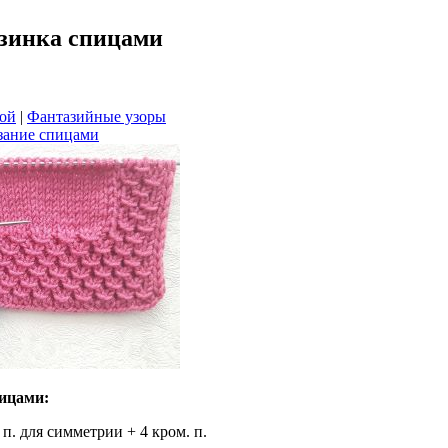
зинка спицами
кой
|
Фантазийные узоры
зание спицами
ицами:
 п. для симметрии + 4 кром. п.