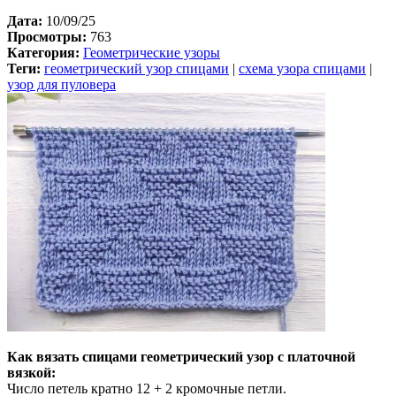
Дата:
10/09/25
Просмотры:
763
Категория:
Геометрические узоры
Теги:
геометрический узор спицами
|
схема узора спицами
|
узор для пуловера
Как вязать спицами геометрический узор с платочной
вязкой:
Число петель кратно 12 + 2 кромочные петли.