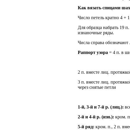
Как вязать спицами ша
Число петель кратно 4 + 1 
Для образца набрать 19 п. 
изнаночные ряды.
Числа справа обозначают 
Раппорт узора
= 4 п. в ш
2 п. вместе лиц. протяжко
3 п. вместе лиц. протяжко
через снятые петли
1-й, 3-й и 7-й р. (лиц.):
вс
2-й и 4-й р. (изн.):
кром. п.
5-й ряд:
кром. п., 2 п. вме