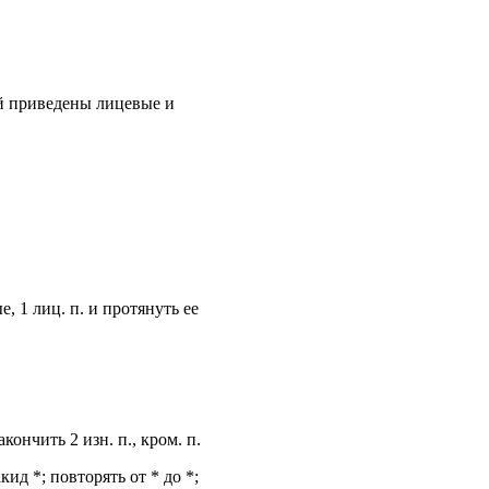
орой приведены лицевые и
, 1 лиц. п. и протянуть ее
закончить 2 изн. п., кром. п.
акид *; повторять от * до *;