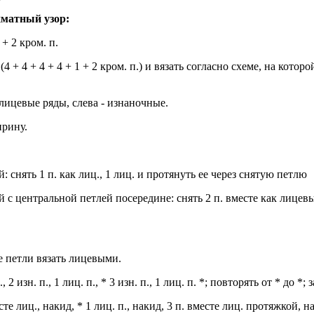
хматный узор:
+ 2 кром. п.
(4 + 4 + 4 + 4 + 1 + 2 кром. п.) и вязать согласно схеме, на кот
лицевые ряды, слева - изнаночные.
ирину.
й: снять 1 п. как лиц., 1 лиц. и протянуть ее через снятую петлю
й с центральной петлей посередине: снять 2 п. вместе как лицевые
е петли вязать лицевыми.
, 2 изн. п., 1 лиц. п., * 3 изн. п., 1 лиц. п. *; повторять от * до *; 
сте лиц., накид, * 1 лиц. п., накид, 3 п. вместе лиц. протяжкой, н