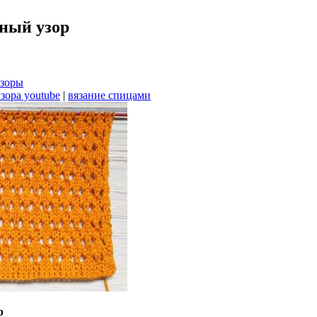
ный узор
зоры
зора youtube
|
вязание спицами
р