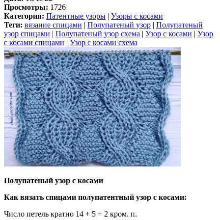
Просмотры:
1726
Категория:
Патентные узоры
|
Узоры с косами
Теги:
вязание спицами
|
Полупатеный узор
|
Полупатеный
узор спицами
|
Полупатеный узор схема
|
Узор с косами
|
Узор
с косами спицами
|
Узор с косами схема
Полупатеный узор с косами
Как вязать спицами полупатентный узор с косами:
Число петель кратно 14 + 5 + 2 кром. п.