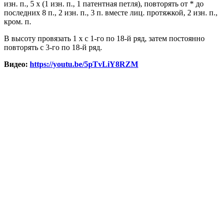
изн. п., 5 x (1 изн. п., 1 патентная петля), повторять от * до
последних 8 п., 2 изн. п., 3 п. вместе лиц. протяжкой, 2 изн. п.,
кром. п.
В высоту провязать 1 х с 1-го по 18-й ряд, затем постоянно
повторять с 3-го по 18-й ряд.
Видео:
https://youtu.be/5pTvLiY8RZM