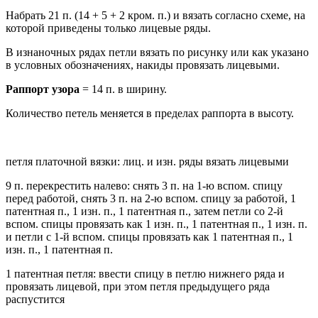
Набрать 21 п. (14 + 5 + 2 кром. п.) и вязать согласно схеме, на
которой приведены только лицевые ряды.
В изнаночных рядах петли вязать по рисунку или как указано
в условных обозначениях, накиды провязать лицевыми.
Раппорт узора
= 14 п. в ширину.
Количество петель меняется в пределах раппорта в высоту.
петля платочной вязки: лиц. и изн. ряды вязать лицевыми
9 п. перекрестить налево: снять 3 п. на 1-ю вспом. спицу
перед работой, снять 3 п. на 2-ю вспом. спицу за работой, 1
патентная п., 1 изн. п., 1 патентная п., затем петли со 2-й
вспом. спицы провязать как 1 изн. п., 1 патентная п., 1 изн. п.
и петли с 1-й вспом. спицы провязать как 1 патентная п., 1
изн. п., 1 патентная п.
1 патентная петля: ввести спицу в петлю нижнего ряда и
провязать лицевой, при этом петля предыдущего ряда
распустится