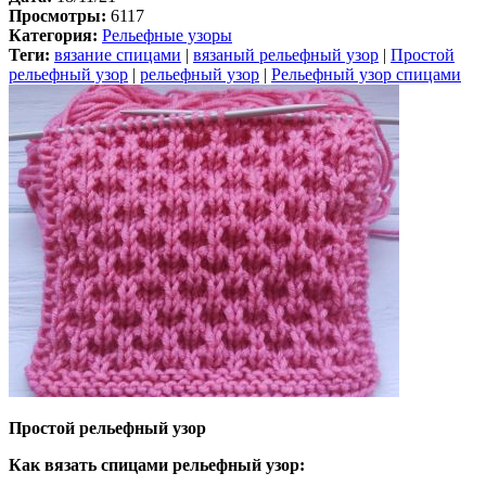
Просмотры:
6117
Категория:
Рельефные узоры
Теги:
вязание спицами
|
вязаный рельефный узор
|
Простой
рельефный узор
|
рельефный узор
|
Рельефный узор спицами
Простой рельефный узор
Как вязать спицами рельефный узор: