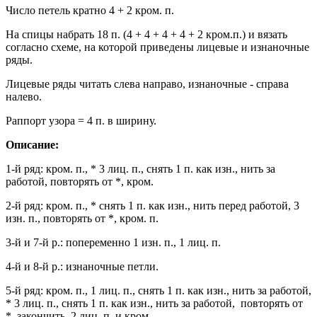
Число петель кратно 4 + 2 кром. п.
На спицы набрать 18 п. (4 + 4 + 4 + 4 + 2 кром.п.) и вязать
согласно схеме, на которой приведены лицевые и изнаночные
ряды.
Лицевые ряды читать слева направо, изнаночные - справа
налево.
Раппорт узора = 4 п. в ширину.
Описание:
1-й ряд: кром. п., * 3 лиц. п., снять 1 п. как изн., нить за
работой, повторять от *, кром.
2-й ряд: кром. п., * снять 1 п. как изн., нить перед работой, 3
изн. п., повторять от *, кром. п.
3-й и 7-й р.: попеременно 1 изн. п., 1 лиц. п.
4-й и 8-й р.: изнаночные петли.
5-й ряд: кром. п., 1 лиц. п., снять 1 п. как изн., нить за работой,
* 3 лиц. п., снять 1 п. как изн., нить за работой, повторять от
*, закончить 2 лиц. п. и кром.