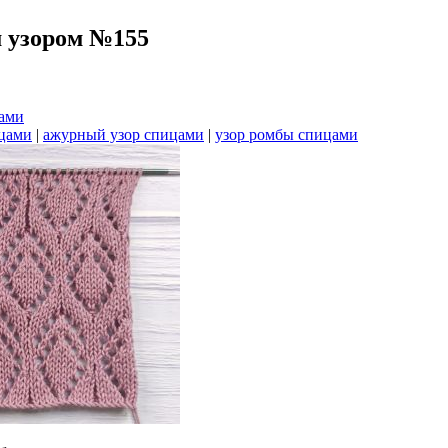
 узором №155
бами
цами
|
ажурный узор спицами
|
узор ромбы спицами