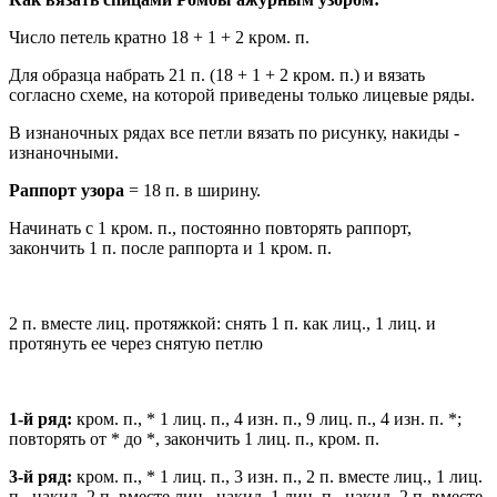
Число петель кратно 18 + 1 + 2 кром. п.
Для образца набрать 21 п. (18 + 1 + 2 кром. п.) и вязать
согласно схеме, на которой приведены только лицевые ряды.
В изнаночных рядах все петли вязать по рисунку, накиды -
изнаночными.
Раппорт узора
= 18 п. в ширину.
Начинать с 1 кром. п., постоянно повторять раппорт,
закончить 1 п. после раппорта и 1 кром. п.
2 п. вместе лиц. протяжкой: снять 1 п. как лиц., 1 лиц. и
протянуть ее через снятую петлю
1-й ряд:
кром. п., * 1 лиц. п., 4 изн. п., 9 лиц. п., 4 изн. п. *;
повторять от * до *, закончить 1 лиц. п., кром. п.
3-й ряд:
кром. п., * 1 лиц. п., 3 изн. п., 2 п. вместе лиц., 1 лиц.
п., накид, 2 п. вместе лиц., накид, 1 лиц. п., накид, 2 п. вместе