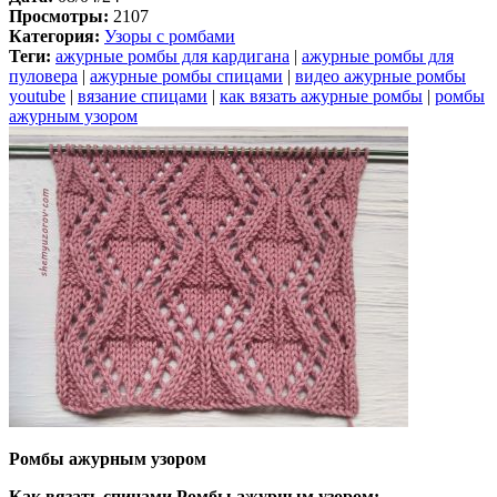
Просмотры:
2107
Категория:
Узоры с ромбами
Теги:
ажурные ромбы для кардигана
|
ажурные ромбы для
пуловера
|
ажурные ромбы спицами
|
видео ажурные ромбы
youtube
|
вязание спицами
|
как вязать ажурные ромбы
|
ромбы
ажурным узором
Ромбы ажурным узором
Как вязать спицами Ромбы ажурным узором: