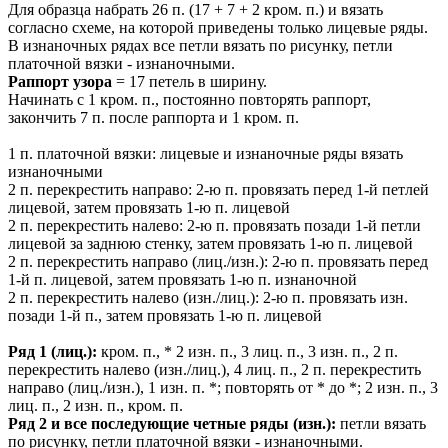
Для образца набрать 26 п. (17 + 7 + 2 кром. п.) и вязать
согласно схеме, на которой приведены только лицевые ряды.
В изнаночных рядах все петли вязать по рисунку, петли
платочной вязки - изнаночными.
Раппорт узора
= 17 петель в ширину.
Начинать с 1 кром. п., постоянно повторять раппорт,
закончить 7 п. после раппорта и 1 кром. п.
1 п. платочной вязки: лицевые и изнаночные ряды вязать
изнаночными
2 п. перекрестить направо: 2-ю п. провязать перед 1-й петлей
лицевой, затем провязать 1-ю п. лицевой
2 п. перекрестить налево: 2-ю п. провязать позади 1-й петли
лицевой за заднюю стенку, затем провязать 1-ю п. лицевой
2 п. перекрестить направо (лиц./изн.): 2-ю п. провязать перед
1-й п. лицевой, затем провязать 1-ю п. изнаночной
2 п. перекрестить налево (изн./лиц.): 2-ю п. провязать изн.
позади 1-й п., затем провязать 1-ю п. лицевой
Ряд 1 (лиц.):
кром. п., * 2 изн. п., 3 лиц. п., 3 изн. п., 2 п.
перекрестить налево (изн./лиц.), 4 лиц. п., 2 п. перекрестить
направо (лиц./изн.), 1 изн. п. *; повторять от * до *; 2 изн. п., 3
лиц. п., 2 изн. п., кром. п.
Ряд 2 и все последующие четные ряды (изн.):
петли вязать
по рисунку, петли платочной вязки - изнаночными.