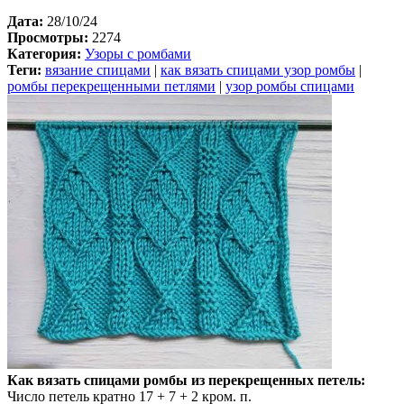
Дата:
28/10/24
Просмотры:
2274
Категория:
Узоры с ромбами
Теги:
вязание спицами
|
как вязать спицами узор ромбы
|
ромбы перекрещенными петлями
|
узор ромбы спицами
Как вязать спицами ромбы из перекрещенных петель:
Число петель кратно 17 + 7 + 2 кром. п.