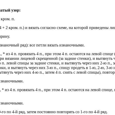
чатый узор:
 кром. п.
+ 4 + 2 кром. п.) и вязать согласно схеме, на которой приведены 
ирину.
изнаночный ряд): все петли вязать изнаночными.
п., * из 4 п. провязать 4 п., при этом 4 п. остаются на левой спиц
ри вязании лицевой скрещенной (за задние стенки), и вытянуть че
 п. левой спицы за задние стенки, и вытянуть через них 2-ю п., 
енки, и вытянуть через них 3-ю п., спицу продеть в 1-ю, 2-ю, 3-ю 
януть через них 4-ю п., затем 4 п. снять с левой спицы), повторя
 изнаночными.
п., * из 4 п. провязать 4 п., при этом 4 п. остаются на левой спице
 изнаночными.
-го по 4-й ряд, затем постоянно повторять со 1-го по 4-й ряд.