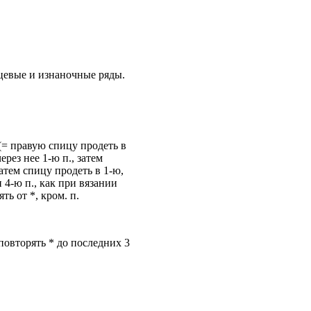
лицевые и изнаночные ряды.
е (= правую спицу продеть в
рез нее 1-ю п., затем
затем спицу продеть в 1-ю,
и 4-ю п., как при вязании
ть от *, кром. п.
, повторять * до последних 3