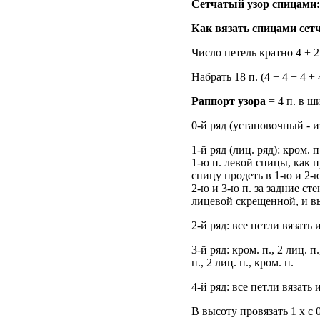
Сетчатый узор спицами:
Как вязать спицами сет
Число петель кратно 4 + 2
Набрать 18 п. (4 + 4 + 4 
Раппорт узора
= 4 п. в ш
0-й ряд (установочный - 
1-й ряд (лиц. ряд): кром. 
1-ю п. левой спицы, как п
спицу продеть в 1-ю и 2-ю
2-ю и 3-ю п. за задние ст
лицевой скрещенной, и выт
2-й ряд: все петли вязать
3-й ряд: кром. п., 2 лиц. 
п., 2 лиц. п., кром. п.
4-й ряд: все петли вязать
В высоту провязать 1 х с 0