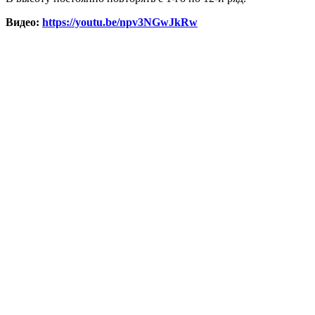
Видео:
https://youtu.be/npv3NGwJkRw