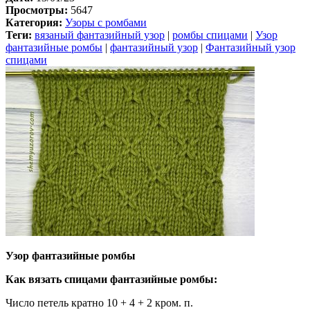
Просмотры:
5647
Категория:
Узоры с ромбами
Теги:
вязаный фантазийный узор
|
ромбы спицами
|
Узор
фантазийные ромбы
|
фантазийный узор
|
Фантазийный узор
спицами
Узор фантазийные ромбы
Как вязать спицами фантазийные ромбы:
Число петель кратно 10 + 4 + 2 кром. п.