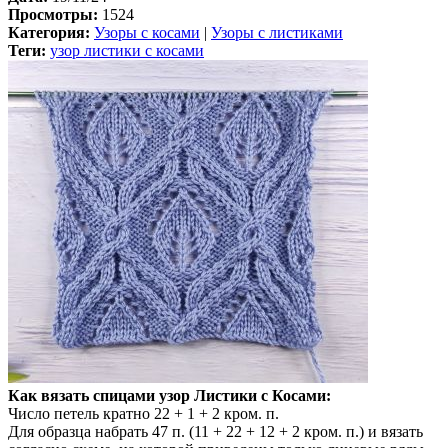
Просмотры:
1524
Категория:
Узоры с косами
|
Узоры с листиками
Теги:
узор листики с косами
Как вязать спицами узор Листики с Косами:
Число петель кратно 22 + 1 + 2 кром. п.
Для образца набрать 47 п. (11 + 22 + 12 + 2 кром. п.) и вязать