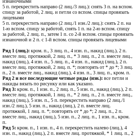
изнаночными
5 п. перекрестить направо (2 лиц./3 лиц.): снять 3 п. на вспом.
спицу за работой, 2 лиц. и петли со вспом. спицы провязать
лицевыми
5 п. перекрестить направо (2 лиц./1 изн./2 лиц.): снять 2 п. на
1-ю вспом. спицу за работой, снять 1 п. на 2-ю вспом. спицу
за работой, 2 лиц. п., затем 1 п. со 2-й вспом. спицы провязать
изнаночной и 2 п. с 1-й вспом. спицы провязать лицевыми
Ряд 1 (лиц.):
кром. п., 3 лиц. п., 4 изн. п., накид (лиц.), 2 п.
вместе лиц. протяжкой, 2 лиц. п., * 3 лиц. п., 2 п. вместе лиц.,
накид (лиц.), 4 изн. п., 5 лиц. п., 4 изн. п., накид (лиц.), 2 п.
вместе лиц. протяжкой, 2 лиц. п. *; повторять от * до *; 3 лиц.
п., 2 п. вместе лиц., накид (лиц.), 4 изн. п., 3 лиц. п., кром. п.
Ряд 2 и все последующие четные ряды (изн.):
все петли и
накиды вязать по рисунку или как указано.
Ряд 3:
кром. п., 1 изн. п., 2 лиц. п., 5 изн. п., накид (лиц.), 2 п.
вместе лиц. протяжкой, 1 лиц. п., * 2 лиц. п., 2 п. вместе лиц.,
накид (лиц.), 5 изн. п., 5 п. перекрестить направо (2 лиц./1
изн./2 лиц.), 5 изн. п., накид (лиц.), 2 п. вместе лиц.
протяжкой, 1 лиц. п. *; повторять от * до *; 2 лиц. п., 2 п.
вместе лиц., накид (лиц.), 5 изн. п., 2 лиц. п., 1 изн. п., кром.
п.
Ряд 5:
кром. п., 1 изн. п., 4 п. перекрестить налево (лиц.), 4
изн. п., накид (лиц.), 2 п. вместе лиц. протяжкой, * 1 лиц. п., 2