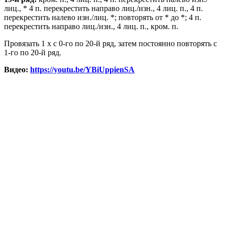
лиц., * 4 п. перекрестить направо лиц./изн., 4 лиц. п., 4 п.
перекрестить налево изн./лиц. *; повторять от * до *; 4 п.
перекрестить направо лиц./изн., 4 лиц. п., кром. п.
Провязать 1 х с 0-го по 20-й ряд, затем постоянно повторять с
1-го по 20-й ряд.
Видео:
https://youtu.be/YBiUppienSA