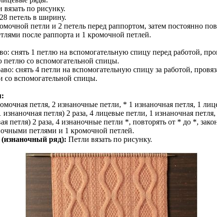
 вязать по рисунку.
 28 петель в ширину.
омочной петли и 2 петель перед раппортом, затем постоянно пов
петлями после раппорта и 1 кромочной петлей.
ево: снять 1 петлю на вспомогательную спицу перед работой, про
ю петлю со вспомогательной спицы.
раво: снять 4 петли на вспомогательную спицу за работой, провя
и со вспомогательной спицы.
м:
омочная петля, 2 изнаночные петли, * 1 изнаночная петля, 1 лиц
 1 изнаночная петля) 2 раза, 4 лицевые петли, 1 изнаночная петля,
ая петля) 2 раза, 4 изнаночные петли *, повторять от * до *, зак
ночными петлями и 1 кромочной петлей.
 (изнаночный ряд):
Петли вязать по рисунку.