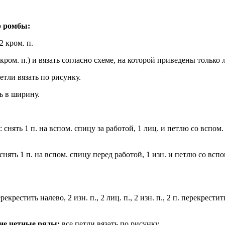
р ромбы:
2 кром. п.
2 кром. п.) и вязать согласно схеме, на которой приведены только
етли вязать по рисунку.
ь в ширину.
: снять 1 п. на вспом. спицу за работой, 1 лиц. и петлю со вспом
 снять 1 п. на вспом. спицу перед работой, 1 изн. и петлю со всп
ерекрестить налево, 2 изн. п., 2 лиц. п., 2 изн. п., 2 п. перекрести
щие четные ряды:
все петли вязать по рисунку.