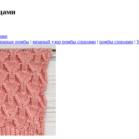
цами
бами
язаные ромбы
|
вязаный узор ромбы спицами
|
ромбы спицами
|