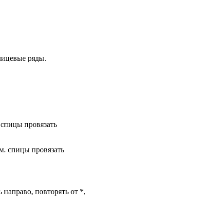
 лицевые ряды.
. спицы провязать
ом. спицы провязать
ть направо, повторять от *,