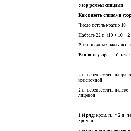
Узор ромбы спицами
Как вязать спицами узо
Число петель кратно 10 + 
Набрать 22 п. (10 + 10 + 
В изнаночных рядах все п
Раппорт узора
= 10 петел
2 п. перекрестить направо
изнаночной
2 п. перекрестить налево:
лицевой
1-й ряд:
кром. п., * 2 п. п
кром. п.
2-й ряд и все последую