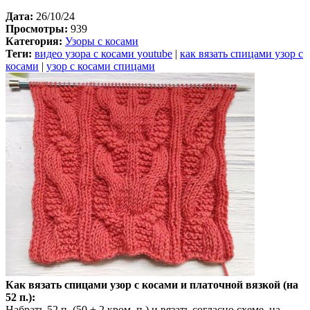
Дата:
26/10/24
Просмотры:
939
Категория:
Узоры с косами
Теги:
видео узора с косами youtube
|
как вязать спицами узор с
косами
|
узор с косами спицами
Как вязать спицами узор с косами и платочной вязкой (на
52 п.):
Набрать 52 п. (50 + 2 кром. п.) и вязать согласно схеме, на