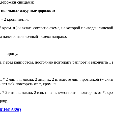
 дорожки спицами:
ртикальные ажурные дорожки:
 + 2 кром. петли.
+ 2 кром. п.) и вязать согласно схеме, на которой приведен лицев
а налево, изнаночный - слева направо.
 в ширину.
 п. перед раппортом, постоянно повторять раппорт и закончить 1 
., * 2 лиц. п., накид, 2 лиц. п., 2 п. вместе лиц. протяжкой (= снять
 петлю), повторять от *, кром. п.
, * 2 изн. п., накид, 2 изн. п., 2 п. вместе изн., повторять от *, кро
ряда.
/5qiCH41A39Q