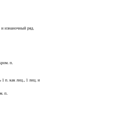
ой и изнаночный ряд.
кром. п.
 1 п. как лиц., 1 лиц. и
м. п.