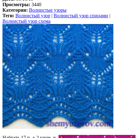
Просмотры:
3440
Категория:
Волнистые узоры
Теги:
Волнистый узор
|
Волнистый узор спицами
|
Волнистый узор схема
Набрать 17 п. + 2 кром. и