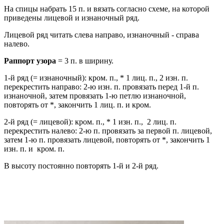
На спицы набрать 15 п. и вязать согласно схеме, на которой
приведены лицевой и изнаночный ряд.
Лицевой ряд читать слева направо, изнаночный - справа
налево.
Раппорт узора
= 3 п. в ширину.
1-й ряд (= изнаночный): кром. п., * 1 лиц. п., 2 изн. п.
перекрестить направо: 2-ю изн. п. провязать перед 1-й п.
изнаночной, затем провязать 1-ю петлю изнаночной,
повторять от *, закончить 1 лиц. п. и кром.
2-й ряд (= лицевой): кром. п., * 1 изн. п., 2 лиц. п.
перекрестить налево: 2-ю п. провязать за первой п. лицевой,
затем 1-ю п. провязать лицевой, повторять от *, закончить 1
изн. п. и кром. п.
В высоту постоянно повторять 1-й и 2-й ряд.